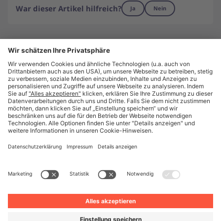
War dieser Artikel hilfreich?
Ja
Nein
Nicht gefunden, wonach Sie suchen?
Vielleicht können wir Ihnen persönlich weiterhelfen.
Unite kontaktieren
Zu unite.eu
Über Unite
Pressebereich
Karriere
Impressum
Datenschutz
Datenschutzeinstellungen
© Unite 2026